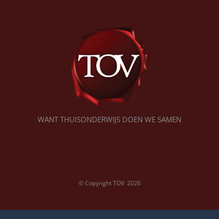
WANT THUISONDERWIJS DOEN WE SAMEN
© Copyright TOV
2026