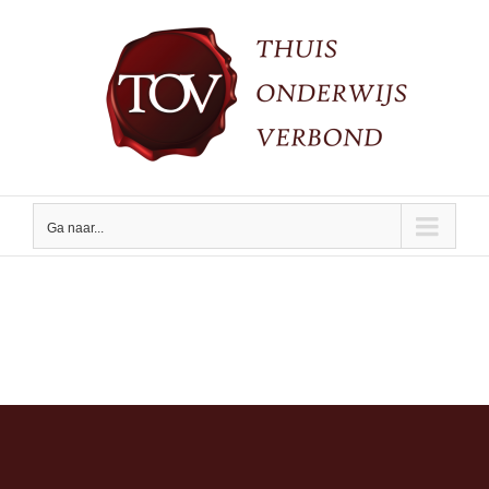
Ga
naar
inhoud
Ga naar...