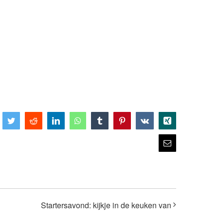
cebook
Twitter
Reddit
LinkedIn
WhatsApp
Tumblr
Pinterest
Vk
Xing
E-
mail
Startersavond: kijkje in de keuken van