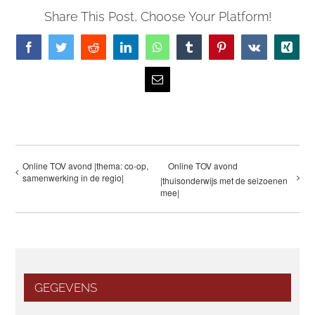
Share This Post, Choose Your Platform!
Facebook
Twitter
Reddit
LinkedIn
WhatsApp
Tumblr
Pinterest
Vk
Xing
E-
mail
Online TOV avond |thema: co-op,
Online TOV avond
samenwerking in de regio|
|thuisonderwijs met de seizoenen
mee|
GEGEVENS