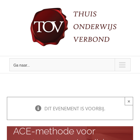
Ga
naar
inhoud
Ga naar...
×
DIT EVENEMENT IS VOORBIJ.
Online TOV avond |thema:
ACE-methode voor