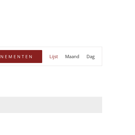
Evenement
Lijst
Maand
Dag
ENEMENTEN
weergaven
navigatie