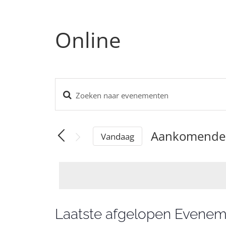
Online
Vul
Evenementen
een
Zoeken
keyword
in.
en
Aankomende
Vandaag
Zoek
weergeven
voor
Selecteer
navigatie
Evenementen
een
met
keyword.
datum.
Laatste afgelopen Evene